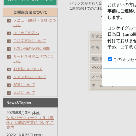
バランスがとれた定番メニュー。
お住まいの方
1週間続けてのご利用をお勧めします。
事前にご連絡
最新メニューは
します。
メニュー(商品・食材)につ
いて
ヨシケイグル
はじめての方へ
日当日（am5
配送エリア
付けておりま
ご注文方法について
予め、ご了承
住所
お買い物の便利な機能
サービス可能エリアにつ
【キャンセル
電話番号
このメッセ
いて
https://www.yo
FAX番号
お支払いについて
shoku.net/prof
メールアドレス
キャンセルについて
配送について
ホームページ
返品について
2026年8月3日
[本部]
シルバーウィーク（９月連
休）期間の営業についてご
案内
2026年6月22日
[本部]