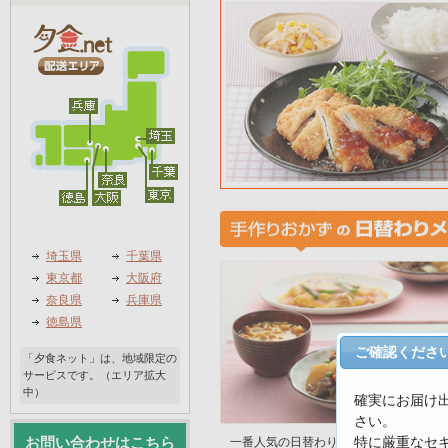
埼玉県
千葉県
東京都
大阪府
奈良県
兵庫県
徳島県
ご確認くださ
「夕食ネット」は、地域限定の
サービスです。（エリア拡大
中）
確実にお届け
さい。
特に厳重なセ
お問い合わせはこちら
一番人気の日替わり手作りおかず。