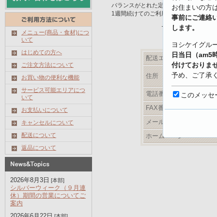
バランスがとれた定番メニュー。
お住まいの方
1週間続けてのご利用をお勧めします。
事前にご連絡
最新メニューは
します。
メニュー(商品・食材)につ
いて
ヨシケイグル
はじめての方へ
日当日（am5
配送エリア
付けておりま
ご注文方法について
予め、ご了承
住所
お買い物の便利な機能
サービス可能エリアにつ
【キャンセル
電話番号
このメッセ
いて
https://www.yo
FAX番号
お支払いについて
shoku.net/prof
メールアドレス
キャンセルについて
配送について
ホームページ
返品について
2026年8月3日
[本部]
シルバーウィーク（９月連
休）期間の営業についてご
案内
2026年6月22日
[本部]