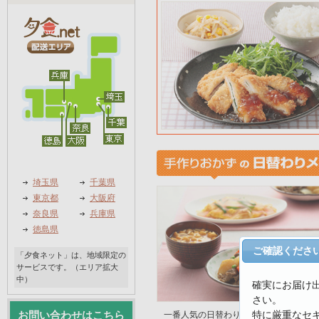
埼玉県
千葉県
東京都
大阪府
奈良県
兵庫県
徳島県
ご確認くださ
「夕食ネット」は、地域限定の
サービスです。（エリア拡大
中）
確実にお届け
さい。
特に厳重なセ
お問い合わせはこちら
一番人気の日替わり手作りおかず。