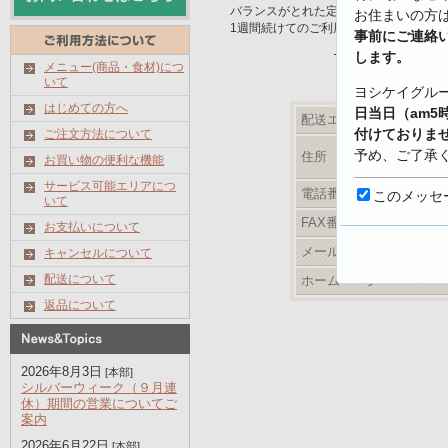
バランスがとれた定番メニュー。
お住まいの方
1週間続けてのご利用をお勧めします。
事前にご連絡
最新メニューは
します。
メニュー(商品・食材)につ
いて
ヨシケイグル
はじめての方へ
日当日（am5
配送エリア
付けておりま
ご注文方法について
予め、ご了承
住所
お買い物の便利な機能
サービス可能エリアにつ
【キャンセル
電話番号
このメッセ
いて
https://www.yo
FAX番号
お支払いについて
shoku.net/prof
メールアドレス
キャンセルについて
配送について
ホームページ
返品について
2026年8月3日
[本部]
シルバーウィーク（９月連
休）期間の営業についてご
案内
2026年6月22日
[本部]