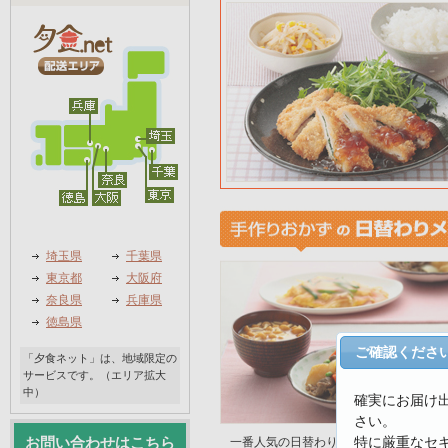
埼玉県
千葉県
東京都
大阪府
奈良県
兵庫県
徳島県
ご確認くださ
「夕食ネット」は、地域限定の
サービスです。（エリア拡大
中）
確実にお届け
さい。
特に厳重なセ
お問い合わせはこちら
一番人気の日替わり手作りおかず。