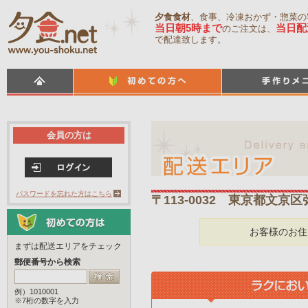
夕食食材
、食事、冷凍おかず・惣菜の
当日朝5時まで
当日配
のご注文は、
で配達致します。
会員の方は
パスワードを忘れた方はこちら
〒113-0032 東京都文京区
お客様のお住
まずは配送エリアをチェック
郵便番号から検索
例）1010001
※7桁の数字を入力