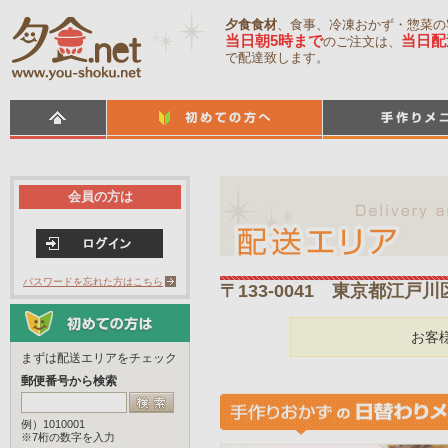
夕食食材
、食事、冷凍おかず・惣菜の
当日朝5時まで
当日配
のご注文は、
で配達致します。
会員の方は
パスワードを忘れた方はこちら
〒133-0041 東京都江戸
お客
まずは配送エリアをチェック
郵便番号から検索
例）1010001
※7桁の数字を入力