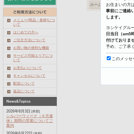
お住まいの方
ホームページ
事前にご連絡
します。
メニュー(商品・食材)につ
いて
ヨシケイグル
はじめての方へ
日当日（am5
付けておりま
ご注文方法について
予め、ご了承
お買い物の便利な機能
サービス可能エリアにつ
【キャンセル
このメッセ
いて
https://www.yo
お支払いについて
shoku.net/prof
キャンセルについて
配送について
返品について
2026年8月3日
[本部]
シルバーウィーク（９月連
休）期間の営業についてご
案内
2026年6月22日
[本部]