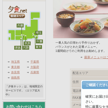
一番人気の日替わり手作りおかず。
バランスがとれた定番メニュー。
1週間続けてのご利用をお勧めします。
最新メニューは
埼玉県
千葉県
東京都
大阪府
奈良県
兵庫県
配送エリア
徳島県
住所
ご確認くださ
「夕食ネット」は、地域限定の
サービスです。（エリア拡大
電話番号
中）
確実にお届け
FAX番号
さい。
メールアドレス
特に厳重なセ
お問い合わせはこちら