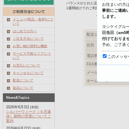
バランスがとれた定番メニュー。
お住まいの方
1週間続けてのご利用をお勧めします。
事前にご連絡
最新メニューは
します。
メニュー(商品・食材)につ
いて
ヨシケイグル
はじめての方へ
日当日（am5
配送エリア
付けておりま
ご注文方法について
予め、ご了承
住所
お買い物の便利な機能
サービス可能エリアにつ
【キャンセル
電話番号
このメッセ
いて
https://www.yo
FAX番号
お支払いについて
shoku.net/prof
メールアドレス
キャンセルについて
配送について
ホームページ
返品について
2026年8月3日
[本部]
シルバーウィーク（９月連
休）期間の営業についてご
案内
2026年6月22日
[本部]