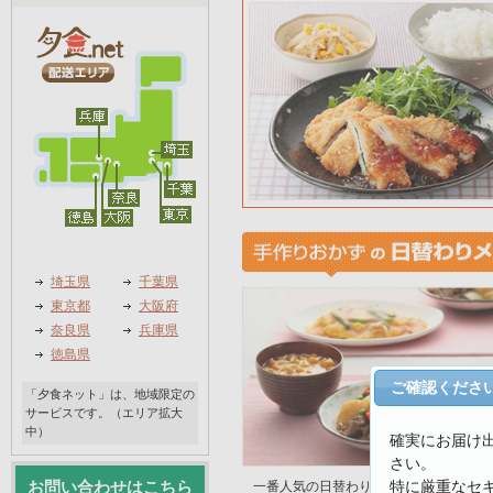
埼玉県
千葉県
東京都
大阪府
奈良県
兵庫県
徳島県
ご確認くださ
「夕食ネット」は、地域限定の
サービスです。（エリア拡大
中）
確実にお届け
さい。
特に厳重なセ
お問い合わせはこちら
一番人気の日替わり手作りおかず。