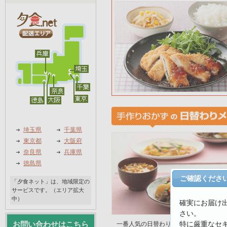
埼玉県
千葉県
東京都
大阪府
奈良県
兵庫県
徳島県
ご確認くださ
「夕食ネット」は、地域限定の
サービスです。（エリア拡大
中）
確実にお届け
さい。
特に厳重なセ
お問い合わせはこちら
一番人気の日替わり手作りおかず。