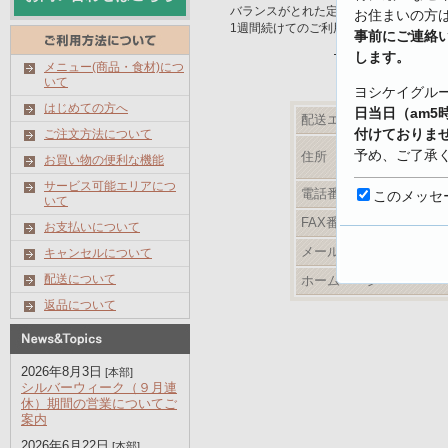
バランスがとれた定番メニュー。
お住まいの方
1週間続けてのご利用をお勧めします。
事前にご連絡
最新メニューは
します。
メニュー(商品・食材)につ
いて
ヨシケイグル
はじめての方へ
日当日（am5
配送エリア
付けておりま
ご注文方法について
予め、ご了承
住所
お買い物の便利な機能
サービス可能エリアにつ
【キャンセル
電話番号
このメッセ
いて
https://www.yo
FAX番号
お支払いについて
shoku.net/prof
メールアドレス
キャンセルについて
配送について
ホームページ
返品について
2026年8月3日
[本部]
シルバーウィーク（９月連
休）期間の営業についてご
案内
2026年6月22日
[本部]