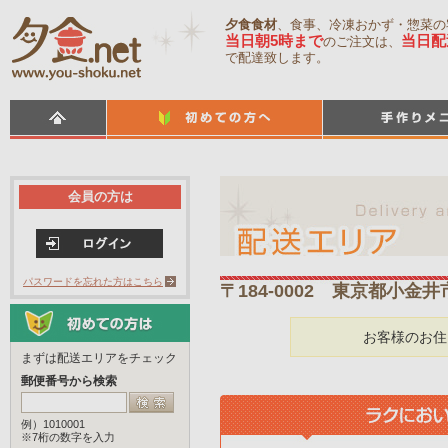
夕食食材
、食事、冷凍おかず・惣菜の
当日朝5時まで
当日配
のご注文は、
で配達致します。
会員の方は
パスワードを忘れた方はこちら
〒184-0002 東京都小金
お客様のお住
まずは配送エリアをチェック
郵便番号から検索
例）1010001
※7桁の数字を入力