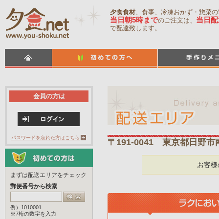
夕食食材
、食事、冷凍おかず・惣菜の
当日朝5時まで
当日配
のご注文は、
で配達致します。
会員の方は
パスワードを忘れた方はこちら
〒191-0041 東京都日野市
お客様
まずは配送エリアをチェック
郵便番号から検索
例）1010001
※7桁の数字を入力