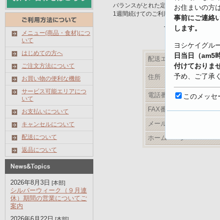
バランスがとれた定番メニュー。
お住まいの方
1週間続けてのご利用をお勧めします。
事前にご連絡
最新メニューは
します。
メニュー(商品・食材)につ
いて
ヨシケイグル
はじめての方へ
日当日（am5
配送エリア
付けておりま
ご注文方法について
予め、ご了承
住所
お買い物の便利な機能
サービス可能エリアにつ
【キャンセル
電話番号
このメッセ
いて
https://www.yo
FAX番号
お支払いについて
shoku.net/prof
メールアドレス
キャンセルについて
配送について
ホームページ
返品について
2026年8月3日
[本部]
シルバーウィーク（９月連
休）期間の営業についてご
案内
2026年6月22日
[本部]