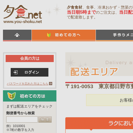
夕食食材
、食事、冷凍おかず・惣菜の
当日朝5時まで
当日配
のご注文は、
で配達致します。
会員の方は
パスワードを忘れた方はこちら
〒191-0053 東京都日野
お客様
まずは配送エリアをチェック
郵便番号から検索
例）1010001
※7桁の数字を入力