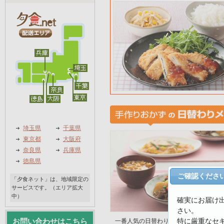
埼玉県
千葉県
東京都
大阪府
奈良県
兵庫県
徳島県
ご確認くださ
「夕食ネット」は、地域限定の
サービスです。（エリア拡大
中）
確実にお届け
さい。
特に厳重なセ
お問い合わせはこちら
一番人気の日替わり手作りおかず。