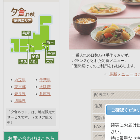
一番人気の日替わり手作りおかず。
バランスがとれた定番メニュー。
1週間続けてのご利用をお勧めします。
最新メニューは
埼玉県
千葉県
東京都
大阪府
奈良県
兵庫県
配送エリア
徳島県
住所
ご確認くださ
「夕食ネット」は、地域限定の
サービスです。（エリア拡大
電話番号
中）
確実にお届け
FAX番号
さい。
メールアドレス
特に厳重なセ
お問い合わせはこちら