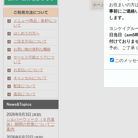
お住まいの方
ホームページ
事前にご連絡
します。
メニュー(商品・食材)につ
いて
ヨシケイグル
はじめての方へ
日当日（am5
付けておりま
ご注文方法について
予め、ご了承
お買い物の便利な機能
サービス可能エリアにつ
【キャンセル
このメッセ
いて
https://www.yo
お支払いについて
shoku.net/prof
キャンセルについて
配送について
返品について
2026年8月3日
[本部]
シルバーウィーク（９月連
休）期間の営業についてご
案内
2026年6月22日
[本部]