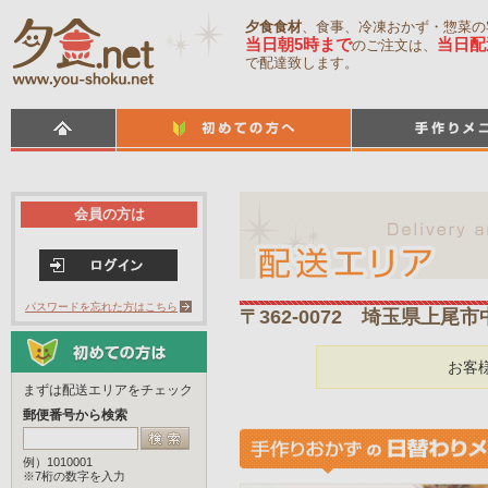
夕食食材
、食事、冷凍おかず・惣菜の
当日朝5時まで
当日配
のご注文は、
で配達致します。
会員の方は
パスワードを忘れた方はこちら
〒362-0072 埼玉県上尾市
お客
まずは配送エリアをチェック
郵便番号から検索
例）1010001
※7桁の数字を入力