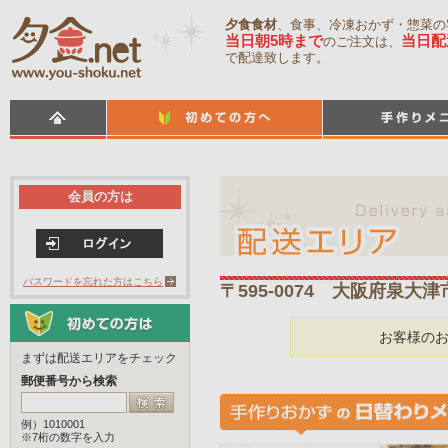
夕食食材
、食事、冷凍おかず・惣菜の
当日朝5時まで
当日配
のご注文は、
で配達致します。
会員の方は
パスワードを忘れた方はこちら
〒595-0074 大阪府泉大
お客様の
まずは配送エリアをチェック
郵便番号から検索
例）1010001
※7桁の数字を入力