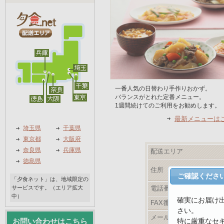
一番人気の日替わり手作りおかず。
バランスがとれた定番メニュー。
1週間続けてのご利用をお勧めします。
最新メニューは
埼玉県
千葉県
東京都
大阪府
奈良県
兵庫県
配送エリア
徳島県
住所
ご確認くださ
「夕食ネット」は、地域限定の
サービスです。（エリア拡大
電話番号
中）
確実にお届け
FAX番号
さい。
メールアドレス
特に厳重なセ
お問い合わせはこちら