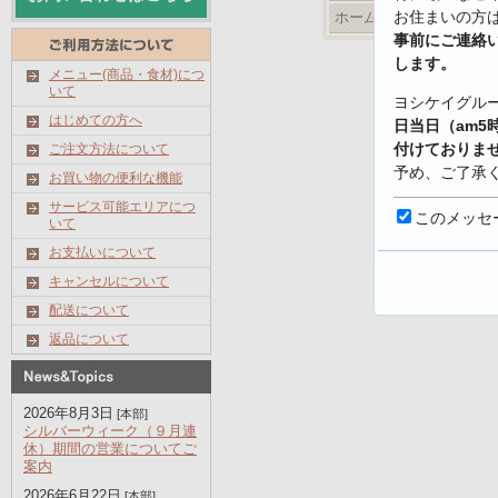
お住まいの方
ホームページ
事前にご連絡
します。
メニュー(商品・食材)につ
いて
ヨシケイグル
はじめての方へ
日当日（am5
付けておりま
ご注文方法について
予め、ご了承
お買い物の便利な機能
サービス可能エリアにつ
【キャンセル
このメッセ
いて
https://www.yo
お支払いについて
shoku.net/prof
キャンセルについて
配送について
返品について
2026年8月3日
[本部]
シルバーウィーク（９月連
休）期間の営業についてご
案内
2026年6月22日
[本部]