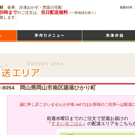
材
、食事、冷凍おかず・惣菜の宅配
創業45年
朝5時まで
当日配送無料
のご注文は、
（一部地域を除く）
致します。
2-8054 岡山県岡山市南区築港ひかり町
誠に申し訳ございませんが夕食.netではお客様のご住所へは配達
前週水曜日までのご注文で翌週お届けの
『
すまいるごはん
』の配達エリアをこちら