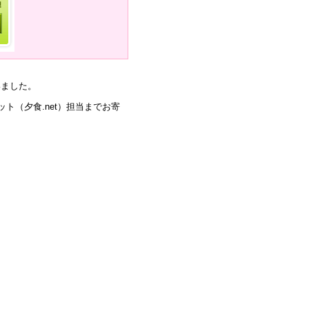
いました。
ト（夕食.net）担当までお寄