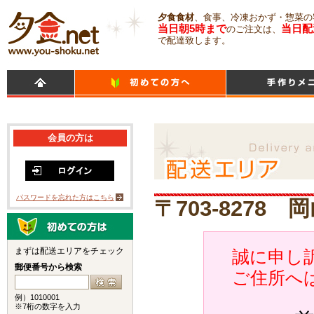
夕食食材
、食事、冷凍おかず・惣菜の
当日朝5時まで
当日配
のご注文は、
で配達致します。
会員の方は
パスワードを忘れた方はこちら
〒703-8278
まずは配送エリアをチェック
誠に申し訳
郵便番号から検索
ご住所へ
例）1010001
※7桁の数字を入力