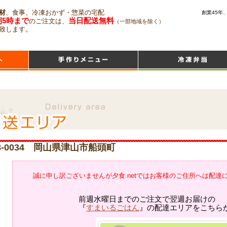
材
、食事、冷凍おかず・惣菜の宅配
創業45年
朝5時まで
当日配送無料
のご注文は、
（一部地域を除く）
致します。
8-0034 岡山県津山市船頭町
誠に申し訳ございませんが夕食.netではお客様のご住所へは配達
前週水曜日までのご注文で翌週お届けの
『
すまいるごはん
』の配達エリアをこちら