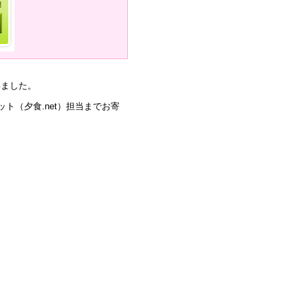
いました。
ト（夕食.net）担当までお寄