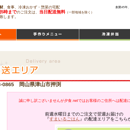
材
、食事、冷凍おかず・惣菜の宅配
創業45年
朝5時まで
当日配送無料
のご注文は、
（一部地域を除く）
致します。
8-0865 岡山県津山市押渕
誠に申し訳ございませんが夕食.netではお客様のご住所へは配達
前週水曜日までのご注文で翌週お届けの
『
すまいるごはん
』の配達エリアをこちら