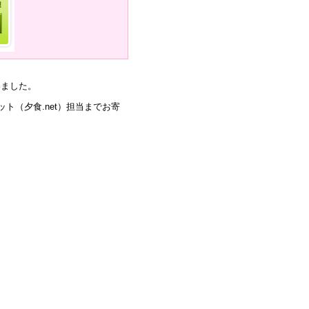
いました。
ト（夕食.net）担当までお寄