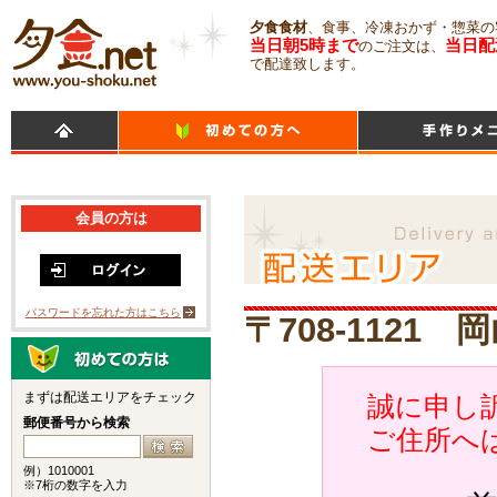
夕食食材
、食事、冷凍おかず・惣菜の
当日朝5時まで
当日配
のご注文は、
で配達致します。
会員の方は
パスワードを忘れた方はこちら
〒708-1121
まずは配送エリアをチェック
誠に申し訳
郵便番号から検索
ご住所へ
例）1010001
※7桁の数字を入力