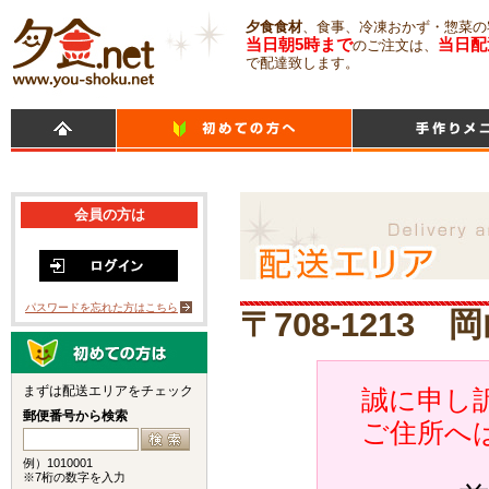
夕食食材
、食事、冷凍おかず・惣菜の
当日朝5時まで
当日配
のご注文は、
で配達致します。
会員の方は
パスワードを忘れた方はこちら
〒708-1213
まずは配送エリアをチェック
誠に申し訳
郵便番号から検索
ご住所へ
例）1010001
※7桁の数字を入力