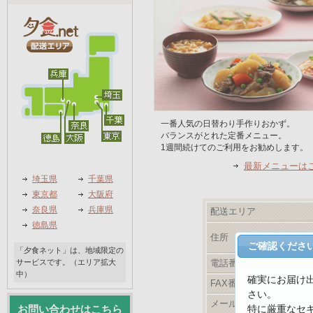
一番人気の日替わり手作りおかず。
バランスがとれた定番メニュー。
1週間続けてのご利用をお勧めします。
最新メニューは
埼玉県
千葉県
東京都
大阪府
奈良県
兵庫県
配送エリア
徳島県
住所
ご確認くださ
「夕食ネット」は、地域限定の
サービスです。（エリア拡大
電話番号
中）
確実にお届け
FAX番号
さい。
メールアドレス
特に厳重なセ
お問い合わせはこちら