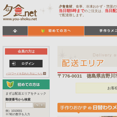
夕食食材
、食事、冷凍おかず・惣菜の
当日朝5時まで
当日配
のご注文は、
で配達致します。
会員の方は
パスワードを忘れた方はこちら
〒776-0031 徳島県吉野
お客
まずは配送エリアをチェック
郵便番号から検索
例）1010001
※7桁の数字を入力