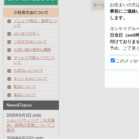
お住まいの方
ホームページ
事前にご連絡
します。
メニュー(商品・食材)につ
いて
ヨシケイグル
はじめての方へ
日当日（am5
付けておりま
ご注文方法について
予め、ご了承
お買い物の便利な機能
サービス可能エリアにつ
【キャンセル
このメッセ
いて
https://www.yo
お支払いについて
shoku.net/prof
キャンセルについて
配送について
返品について
2026年8月3日
[本部]
シルバーウィーク（９月連
休）期間の営業についてご
案内
2026年6月22日
[本部]