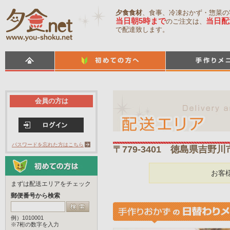
夕食食材
、食事、冷凍おかず・惣菜の
当日朝5時まで
当日配
のご注文は、
で配達致します。
会員の方は
パスワードを忘れた方はこちら
〒779-3401 徳島県吉野
お客
まずは配送エリアをチェック
郵便番号から検索
例）1010001
※7桁の数字を入力