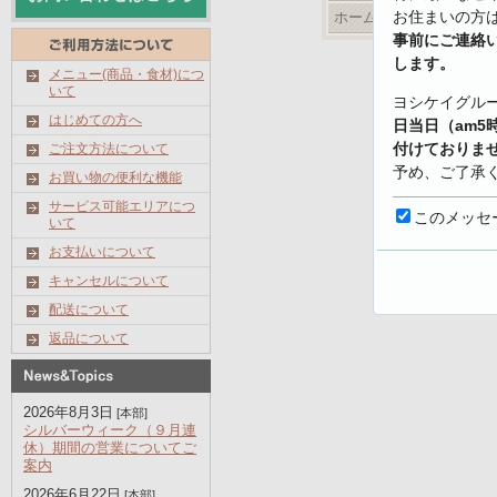
お住まいの方
ホームページ
事前にご連絡
します。
メニュー(商品・食材)につ
いて
ヨシケイグル
はじめての方へ
日当日（am5
付けておりま
ご注文方法について
予め、ご了承
お買い物の便利な機能
サービス可能エリアにつ
【キャンセル
このメッセ
いて
https://www.yo
お支払いについて
shoku.net/prof
キャンセルについて
配送について
返品について
2026年8月3日
[本部]
シルバーウィーク（９月連
休）期間の営業についてご
案内
2026年6月22日
[本部]