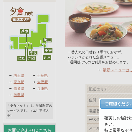
一番人気の日替わり手作りおかず。
バランスがとれた定番メニュー。
1週間続けてのご利用をお勧めします。
最新メニューは
埼玉県
千葉県
東京都
大阪府
奈良県
兵庫県
配送エリア
徳島県
住所
ご確認くださ
「夕食ネット」は、地域限定の
サービスです。（エリア拡大
電話番号
中）
確実にお届け
FAX番号
さい。
メールアドレス
特に厳重なセ
お問い合わせはこちら