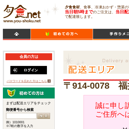
夕食食材
、食事、冷凍おかず・惣菜の
当日朝5時まで
当日配
のご注文は、
で配達致します。
会員の方は
パスワードを忘れた方はこちら
〒914-0078
まずは配送エリアをチェック
誠に申し訳
郵便番号から検索
ご住所へ
例）1010001
※7桁の数字を入力