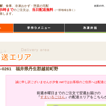
材
、食事、冷凍おかず・惣菜の宅配
創業45年
朝5時まで
当日配送無料
のご注文は、
（一部地域を除く）
致します。
6-0261 福井県丹生郡越前町野
誠に申し訳ございませんが夕食.netではお客様のご住所へは配達
前週水曜日までのご注文で翌週お届けの
『
すまいるごはん
』の配達エリアをこちら