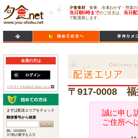
夕食食材
、食事、冷凍おかず・惣菜の
当日朝5時まで
当日配
のご注文は、
で配達致します。
会員の方は
パスワードを忘れた方はこちら
〒917-0008
まずは配送エリアをチェック
誠に申し訳
郵便番号から検索
ご住所へ
例）1010001
※7桁の数字を入力