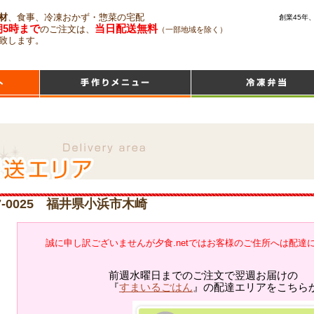
材
、食事、冷凍おかず・惣菜の宅配
創業45年
朝5時まで
当日配送無料
のご注文は、
（一部地域を除く）
致します。
7-0025 福井県小浜市木崎
誠に申し訳ございませんが夕食.netではお客様のご住所へは配達
前週水曜日までのご注文で翌週お届けの
『
すまいるごはん
』の配達エリアをこちら