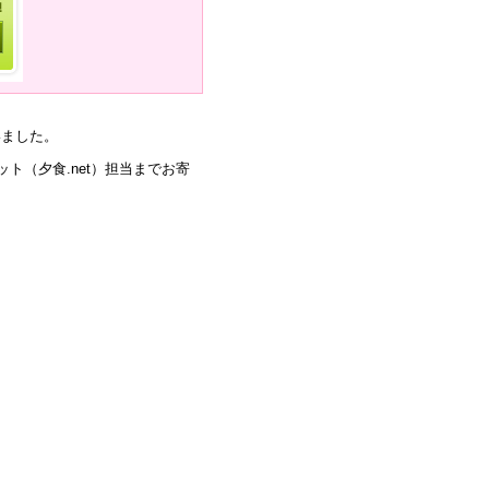
いました。
ト（夕食.net）担当までお寄