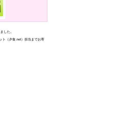
いました。
ト（夕食.net）担当までお寄