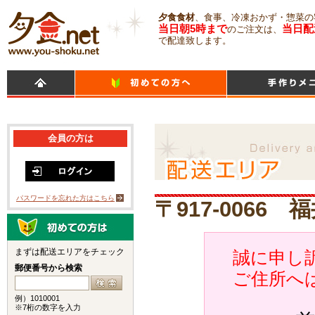
夕食食材
、食事、冷凍おかず・惣菜の
当日朝5時まで
当日配
のご注文は、
で配達致します。
会員の方は
パスワードを忘れた方はこちら
〒917-0066
まずは配送エリアをチェック
誠に申し訳
郵便番号から検索
ご住所へ
例）1010001
※7桁の数字を入力