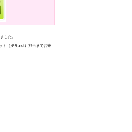
いました。
ト（夕食.net）担当までお寄