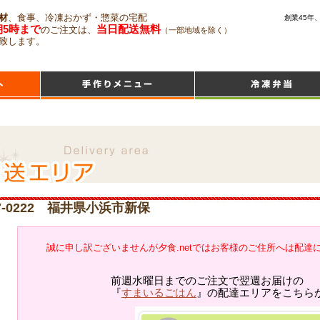
材
、食事、冷凍おかず・惣菜の宅配
創業45年
朝5時まで
当日配送無料
のご注文は、
（一部地域を除く）
致します。
7-0222 福井県小浜市新保
誠に申し訳ございませんが夕食.netではお客様のご住所へは配達
前週水曜日までのご注文で翌週お届けの
『
すまいるごはん
』の配達エリアをこちら