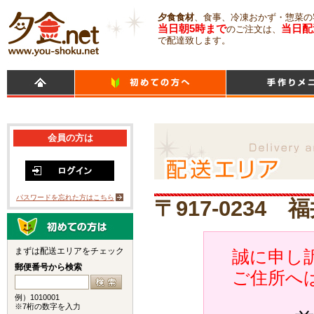
夕食食材
、食事、冷凍おかず・惣菜の
当日朝5時まで
当日配
のご注文は、
で配達致します。
会員の方は
パスワードを忘れた方はこちら
〒917-0234
まずは配送エリアをチェック
誠に申し訳
郵便番号から検索
ご住所へ
例）1010001
※7桁の数字を入力