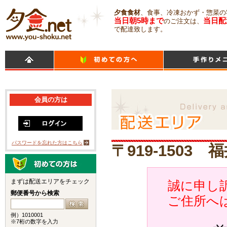
夕食食材
、食事、冷凍おかず・惣菜の
当日朝5時まで
当日配
のご注文は、
で配達致します。
会員の方は
パスワードを忘れた方はこちら
〒919-150
まずは配送エリアをチェック
誠に申し訳
郵便番号から検索
ご住所へ
例）1010001
※7桁の数字を入力