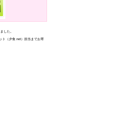
いました。
ト（夕食.net）担当までお寄