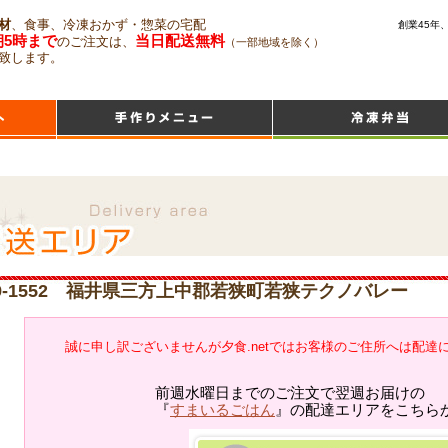
材
、食事、冷凍おかず・惣菜の宅配
創業45年
朝5時まで
当日配送無料
のご注文は、
（一部地域を除く）
致します。
19-1552 福井県三方上中郡若狭町若狭テクノバレー
誠に申し訳ございませんが夕食.netではお客様のご住所へは配達
前週水曜日までのご注文で翌週お届けの
『
すまいるごはん
』の配達エリアをこちら