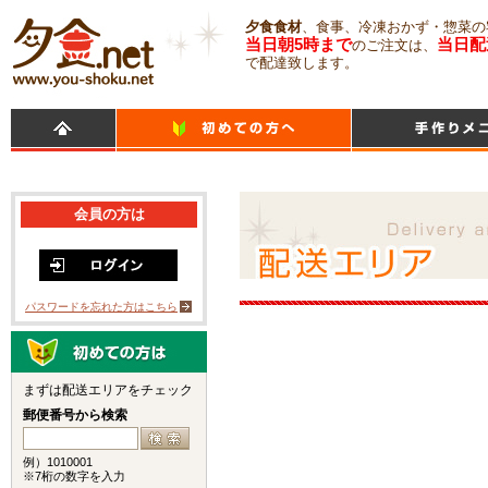
夕食食材
、食事、冷凍おかず・惣菜の
当日朝5時まで
当日配
のご注文は、
で配達致します。
会員の方は
パスワードを忘れた方はこちら
まずは配送エリアをチェック
郵便番号から検索
例）1010001
※7桁の数字を入力