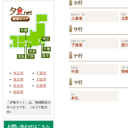
カ行
ｶﾐﾚﾝｼﾞｬｸ
ｷﾀﾉ
上連雀
北
サ行
ｼﾓﾚﾝｼﾞｬｸ
ｼﾝｶ
下連雀
新
ナ行
ﾅｶﾊﾗ
ﾉｻﾞ
中原
野
埼玉県
千葉県
東京都
大阪府
マ行
奈良県
兵庫県
徳島県
ﾑﾚ
牟礼
「夕食ネット」は、地域限定の
サービスです。（エリア拡大
中）
お問い合わせはこちら