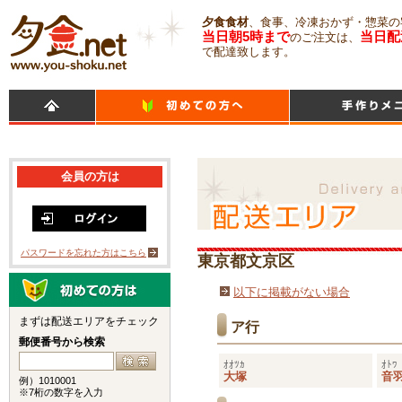
夕食食材
、食事、冷凍おかず・惣菜の
当日朝5時まで
当日配
のご注文は、
で配達致します。
会員の方は
パスワードを忘れた方はこちら
東京都文京区
以下に掲載がない場合
まずは配送エリアをチェック
ア行
郵便番号から検索
ｵｵﾂｶ
ｵﾄﾜ
大塚
音
例）1010001
※7桁の数字を入力