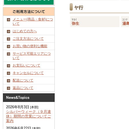
ヤ行
メニュー(商品・食材)につ
ﾔﾖｲ
ﾕｼﾏ
弥生
湯
いて
はじめての方へ
ご注文方法について
お買い物の便利な機能
サービス可能エリアにつ
いて
お支払いについて
キャンセルについて
配送について
返品について
2026年8月3日
[本部]
シルバーウィーク（９月連
休）期間の営業についてご
案内
2026年6月22日
[本部]