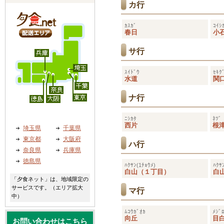
カ行
ｶｽｶﾞ
ｺｲｼ
春日
小
サ行
ｽｲﾄﾞｳ
ｾｷｸ
水道
関
ナ行
ﾆｼｶﾀ
ﾈﾂﾞ
西片
根
埼玉県
千葉県
東京都
大阪府
ハ行
奈良県
兵庫県
徳島県
ﾊｸｻﾝ(1ﾁｮｳﾒ)
ﾊｸｻ
白山（１丁目）
白
「夕食ネット」は、地域限定の
サービスです。（エリア拡大
マ行
中）
ﾑｺｳｶﾞｵｶ
ﾒｼﾞ
向丘
目
お問い合わせはこちら