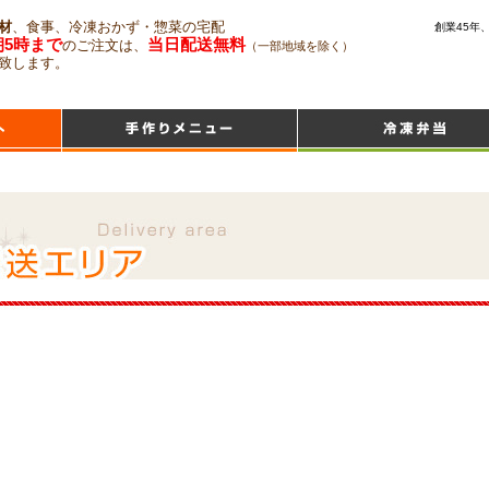
材
、食事、冷凍おかず・惣菜の宅配
創業45年
朝5時まで
当日配送無料
のご注文は、
（一部地域を除く）
致します。