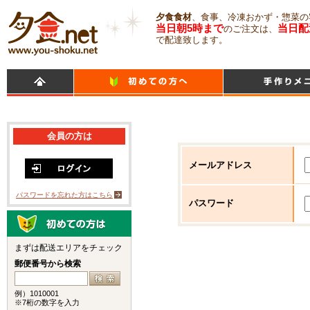
夕食食材
、食事、冷凍おかず・惣菜の
当日朝5時まで
当日配
のご注文は、
で配達致します。
会員の方は
メールアドレス
パスワードを忘れた方はこちら
パスワード
まずは配送エリアをチェック
郵便番号から検索
例）1010001
※7桁の数字を入力