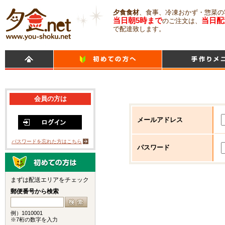
夕食食材
、食事、冷凍おかず・惣菜の
当日朝5時まで
当日配
のご注文は、
で配達致します。
会員の方は
メールアドレス
パスワードを忘れた方はこちら
パスワード
まずは配送エリアをチェック
郵便番号から検索
例）1010001
※7桁の数字を入力