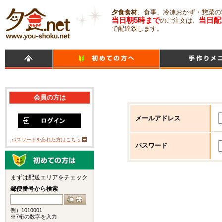
夕食食材
、食事、冷凍おかず・惣菜の
当日朝5時まで
当日配
のご注文は、
で配達致します。
会員の方は
メールアドレス
パスワードを忘れた方はこちら
パスワード
まずは配送エリアをチェック
郵便番号から検索
例）1010001
※7桁の数字を入力