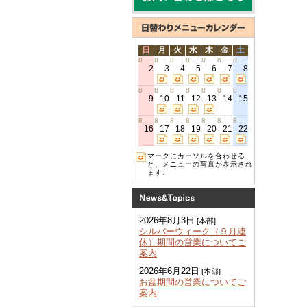
日
月
火
水
木
金
土
8
8
8
8
8
8
8
2
3
4
5
6
7
8
8
8
8
8
8
8
8
9
10
11
12
13
14
15
8
8
8
8
8
8
8
16
17
18
19
20
21
22
マークにカーソルを合わせる
と、メニューの写真が表示され
ます。
2026年8月3日
[本部]
シルバーウィーク（９月連
休）期間の営業についてご
案内
2026年6月22日
[本部]
お盆期間の営業についてご
案内