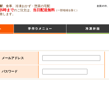
材
、食事、冷凍おかず・惣菜の宅配
創業45年
朝5時まで
当日配送無料
のご注文は、
（一部地域を除く）
致します。
メールアドレス
パスワード