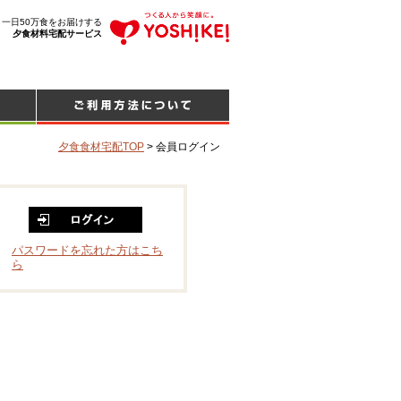
、一日50万食をお届けする
夕食材料宅配サービス
夕食食材宅配TOP
>
会員ログイン
パスワードを忘れた方はこち
ら