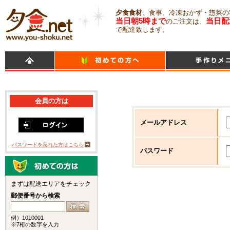
夕食食材
、食事、冷凍おかず・惣菜の
当日朝5時まで
当日配
のご注文は、
で配達致します。
会員の方は
メールアドレス
パスワードを忘れた方はこちら
パスワード
まずは配送エリアをチェック
郵便番号から検索
例）1010001
※7桁の数字を入力