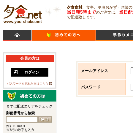
夕食食材
、食事、冷凍おかず・惣菜の
当日朝5時まで
当日配
のご注文は、
で配達致します。
会員の方は
メールアドレス
パスワードを忘れた方はこちら
パスワード
まずは配送エリアをチェック
郵便番号から検索
例）1010001
※7桁の数字を入力