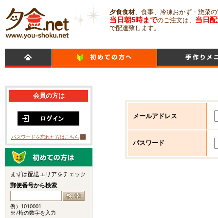
夕食食材
、食事、冷凍おかず・惣菜の
当日朝5時まで
当日配
のご注文は、
で配達致します。
会員の方は
メールアドレス
パスワードを忘れた方はこちら
パスワード
まずは配送エリアをチェック
郵便番号から検索
例）1010001
※7桁の数字を入力