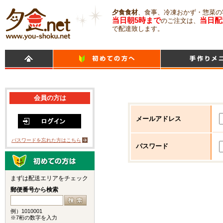
夕食食材
、食事、冷凍おかず・惣菜の
当日朝5時まで
当日配
のご注文は、
で配達致します。
会員の方は
メールアドレス
パスワードを忘れた方はこちら
パスワード
まずは配送エリアをチェック
郵便番号から検索
例）1010001
※7桁の数字を入力