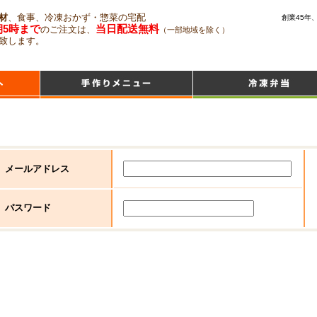
材
、食事、冷凍おかず・惣菜の宅配
創業45年
朝5時まで
当日配送無料
のご注文は、
（一部地域を除く）
致します。
メールアドレス
パスワード