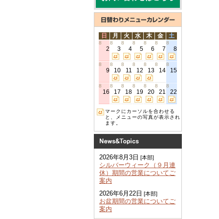
日
月
火
水
木
金
土
8
8
8
8
8
8
8
2
3
4
5
6
7
8
8
8
8
8
8
8
8
9
10
11
12
13
14
15
8
8
8
8
8
8
8
16
17
18
19
20
21
22
マークにカーソルを合わせる
と、メニューの写真が表示され
ます。
2026年8月3日
[本部]
シルバーウィーク（９月連
休）期間の営業についてご
案内
2026年6月22日
[本部]
お盆期間の営業についてご
案内