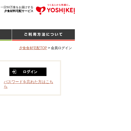
、一日50万食をお届けする
夕食材料宅配サービス
夕食食材宅配TOP
>
会員ログイン
パスワードを忘れた方はこち
ら