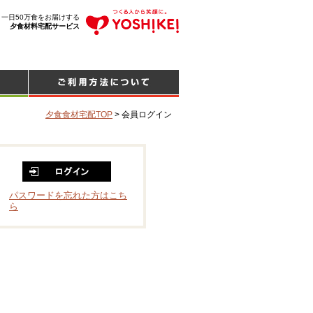
、一日50万食をお届けする
夕食材料宅配サービス
夕食食材宅配TOP
>
会員ログイン
パスワードを忘れた方はこち
ら