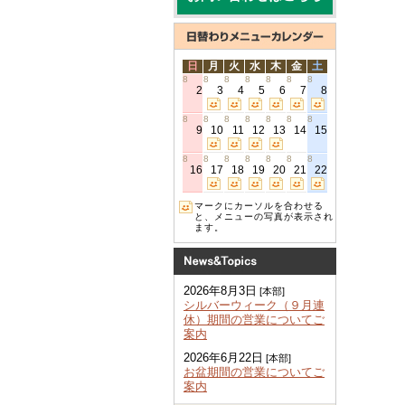
日
月
火
水
木
金
土
8
8
8
8
8
8
8
2
3
4
5
6
7
8
8
8
8
8
8
8
8
9
10
11
12
13
14
15
8
8
8
8
8
8
8
16
17
18
19
20
21
22
マークにカーソルを合わせる
と、メニューの写真が表示され
ます。
2026年8月3日
[本部]
シルバーウィーク（９月連
休）期間の営業についてご
案内
2026年6月22日
[本部]
お盆期間の営業についてご
案内