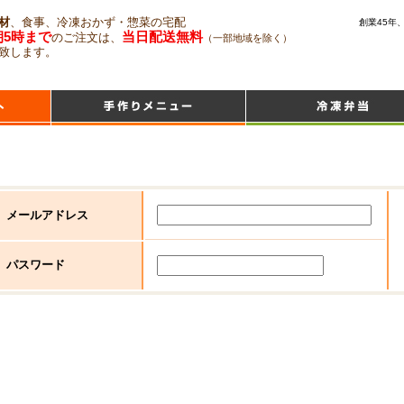
材
、食事、冷凍おかず・惣菜の宅配
創業45年
朝5時まで
当日配送無料
のご注文は、
（一部地域を除く）
致します。
メールアドレス
パスワード