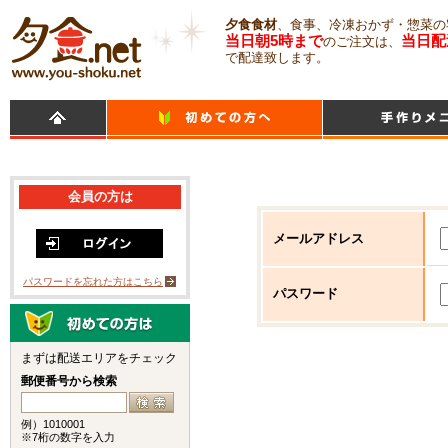
夕食食材
、食事、冷凍おかず・惣菜の
当日朝5時まで
当日配
のご注文は、
で配達致します。
会員の方は
メールアドレス
パスワードを忘れた方はこちら
パスワード
まずは配送エリアをチェック
郵便番号から検索
例）1010001
※7桁の数字を入力