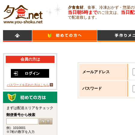
夕食食材
、食事、冷凍おかず・惣菜の
当日朝5時まで
当日配
のご注文は、
で配達致します。
会員の方は
メールアドレス
パスワードを忘れた方はこちら
パスワード
まずは配送エリアをチェック
郵便番号から検索
例）1010001
※7桁の数字を入力