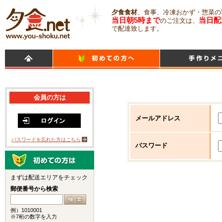
夕食食材
、食事、冷凍おかず・惣菜の
当日朝5時まで
当日配
のご注文は、
で配達致します。
会員の方は
メールアドレス
パスワードを忘れた方はこちら
パスワード
まずは配送エリアをチェック
郵便番号から検索
例）1010001
※7桁の数字を入力