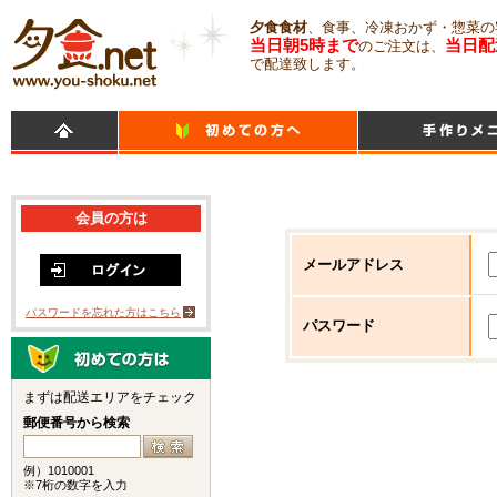
夕食食材
、食事、冷凍おかず・惣菜の
当日朝5時まで
当日配
のご注文は、
で配達致します。
会員の方は
メールアドレス
パスワードを忘れた方はこちら
パスワード
まずは配送エリアをチェック
郵便番号から検索
例）1010001
※7桁の数字を入力