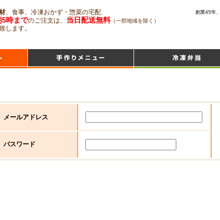
材
、食事、冷凍おかず・惣菜の宅配
創業45年
朝5時まで
当日配送無料
のご注文は、
（一部地域を除く）
致します。
メールアドレス
パスワード