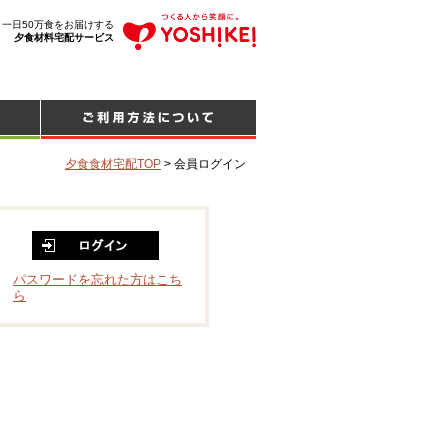
、一日50万食をお届けする
夕食材料宅配サービス
夕食食材宅配TOP
>
会員ログイン
パスワードを忘れた方はこち
ら