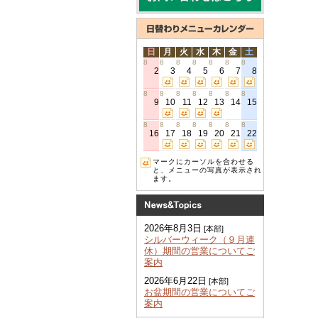
日
月
火
水
木
金
土
8
8
8
8
8
8
8
2
3
4
5
6
7
8
8
8
8
8
8
8
8
9
10
11
12
13
14
15
8
8
8
8
8
8
8
16
17
18
19
20
21
22
マークにカーソルを合わせる
と、メニューの写真が表示され
ます。
2026年8月3日
[本部]
シルバーウィーク（９月連
休）期間の営業についてご
案内
2026年6月22日
[本部]
お盆期間の営業についてご
案内