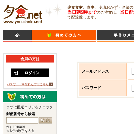
夕食食材
、食事、冷凍おかず・惣菜の
当日朝5時まで
当日配
のご注文は、
で配達致します。
会員の方は
メールアドレス
パスワードを忘れた方はこちら
パスワード
まずは配送エリアをチェック
郵便番号から検索
例）1010001
※7桁の数字を入力