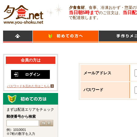
夕食食材
、食事、冷凍おかず・惣菜の
当日朝5時まで
当日配
のご注文は、
で配達致します。
会員の方は
メールアドレス
パスワードを忘れた方はこちら
パスワード
まずは配送エリアをチェック
郵便番号から検索
例）1010001
※7桁の数字を入力