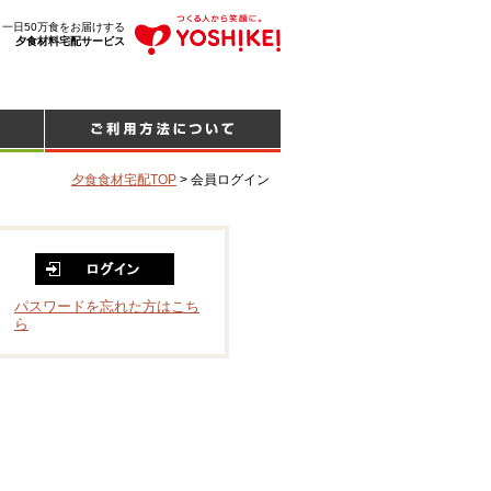
、一日50万食をお届けする
夕食材料宅配サービス
夕食食材宅配TOP
>
会員ログイン
パスワードを忘れた方はこち
ら