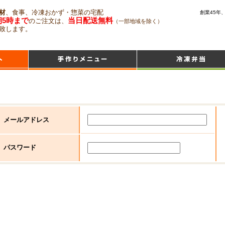
材
、食事、冷凍おかず・惣菜の宅配
創業45年
朝5時まで
当日配送無料
のご注文は、
（一部地域を除く）
致します。
メールアドレス
パスワード